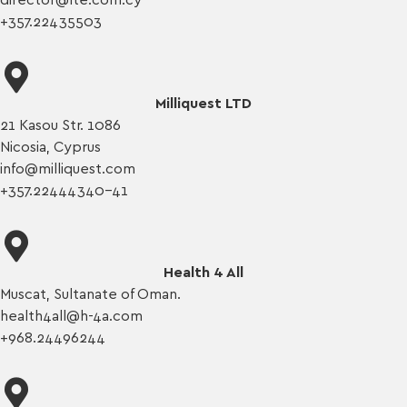
director@lte.com.cy
+357.22435503
Milliquest LTD
21 Kasou Str. 1086
Nicosia, Cyprus
info@milliquest.com
+357.22444340-41
Health 4 All
Muscat, Sultanate of Oman.
health4all@h-4a.com
+968.24496244