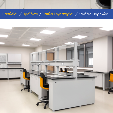
Βασιλείου
/
Προϊόντα
/
Έπιπλα Εργαστηρίου
/
Κανάλια Παροχών